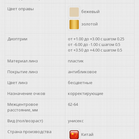
+2.25
Цвет оправы
бежевый
+2.50
золотой
+2.75
Диоптрии
от +1.00 до +3.00 с шагом 0.25
от -6.00 до -1.00 с шагом 0.5
+3.00
от +3.50 до +4.00 с шагом 0.5
Материал линз
пластик
+3.25
Покрытие линз
антибликовое
+3.50
Цвет линз
бесцветные
+3.75
Назначение очков
корректирующие
Межцентровое
+4.00
62-64
расстояние, мм
Вид (пол/возраст)
унисекс
Страна производства
Китай