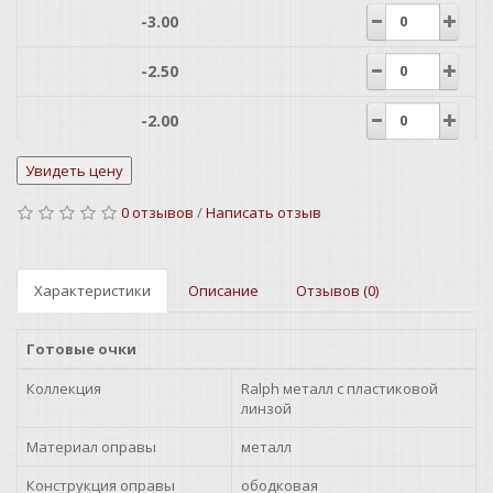
-3.00
-2.50
-2.00
-1.50
0 отзывов
/
Написать отзыв
-1.00
+1.00
Характеристики
Описание
Отзывов (0)
+1.25
Готовые очки
+1.50
Коллекция
Ralph металл с пластиковой
линзой
+1.75
Материал оправы
металл
+2.00
Конструкция оправы
ободковая