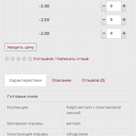
-3.00
-2.50
-2.00
-1.50
0 отзывов
/
Написать отзыв
-1.00
+1.00
Характеристики
Описание
Отзывов (0)
+1.25
Готовые очки
+1.50
Коллекция
Ralph металл с пластиковой
линзой
+1.75
Материал оправы
металл
+2.00
Конструкция оправы
ободковая