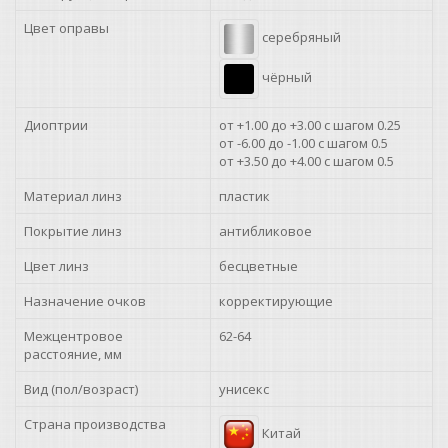
+2.25
Цвет оправы
серебряный
+2.50
чёрный
+2.75
Диоптрии
от +1.00 до +3.00 с шагом 0.25
от -6.00 до -1.00 с шагом 0.5
+3.00
от +3.50 до +4.00 с шагом 0.5
Материал линз
пластик
+3.25
Покрытие линз
антибликовое
+3.50
Цвет линз
бесцветные
+3.75
Назначение очков
корректирующие
Межцентровое
+4.00
62-64
расстояние, мм
Вид (пол/возраст)
унисекс
Страна производства
Китай