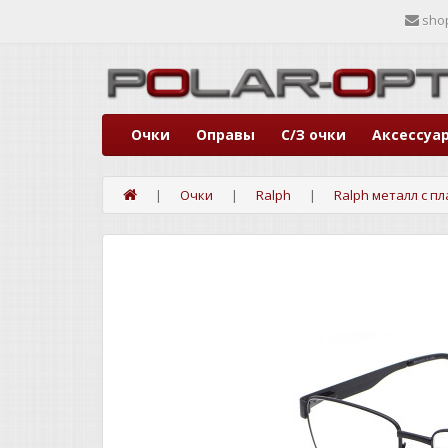
sho
Очки
Оправы
С/З очки
Аксессуа
Очки
Ralph
Ralph металл с п