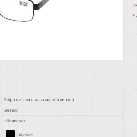
О
Ralph металл с пластиковой линзой
металл
ободковая
чёрный