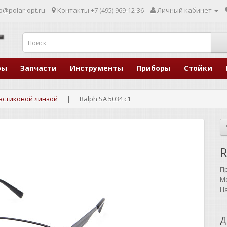
p@polar-opt.ru
Контакты
+7 (495) 969-12-36
Личный кабинет
ры
Запчасти
Инструменты
Приборы
Стойки
ластиковой линзой
Ralph SA 5034 c1
R
П
М
Н
Д