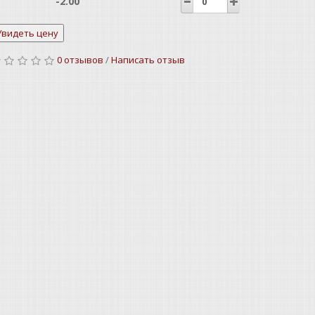
-2.00
-1.50
0 отзывов
/
Написать отзыв
-1.00
+0.50
+0.75
+1.00
+1.25
+1.50
+1.75
+2.00