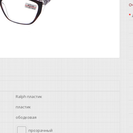
О
Ralph пластик
пластик
ободковая
прозрачный