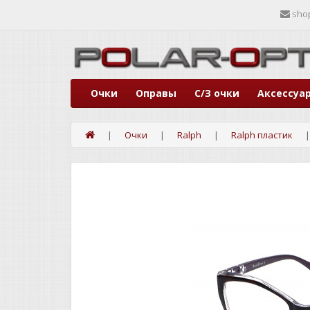
sho
Очки
Оправы
С/З очки
Аксессуа
Очки
Ralph
Ralph пластик