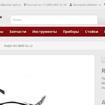
p@polar-opt.ru
Контакты
+7 (495) 969-12-36
Личный кабинет
ры
Запчасти
Инструменты
Приборы
Стойки
Ralph RA 0849 GL-c2
R
П
М
Н
Д