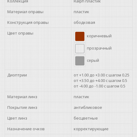
Коллекция
Ralph пластик
+2.75
Материал оправы
пластик
Конструкция оправы
ободковая
+3.00
Цвет оправы
коричневый
+3.50
прозрачный
+4.00
серый
Диоптрии
от +1.00 до +3.00 с шагом 0.25
от +3.50 до +4.00 с шагом 0.5
от -4.00 до -1.00 с шагом 0.5
Материал линз
пластик
Покрытие линз
антибликовое
Цвет линз
бесцветные
Назначение очков
корректирующие