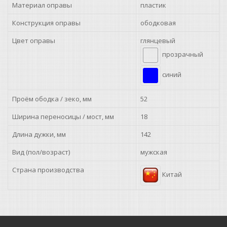
Материал оправы
пластик
Конструкция оправы
ободковая
Цвет оправы
глянцевый
прозрачный
синий
Проём ободка / зеко, мм
52
Ширина переносицы / мост, мм
18
Длина дужки, мм
142
Вид (пол/возраст)
мужская
Страна производства
Китай