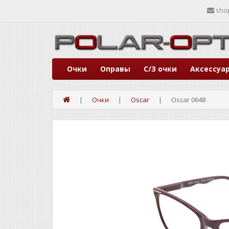
sho
Очки
Оправы
С/З очки
Аксессуа
Очки
Oscar
Oscar 0648