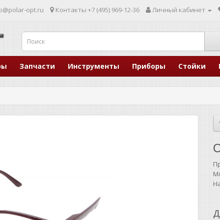
p@polar-opt.ru
Контакты
+7 (495) 969-12-36
Личный кабинет
ры
Запчасти
Инструменты
Приборы
Стойки
O
П
М
Н
Д