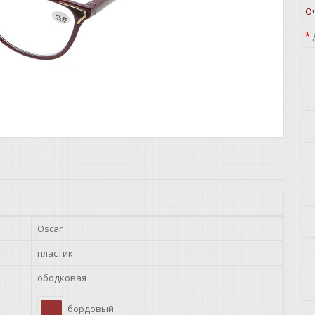
О
Oscar
пластик
ободковая
бордовый