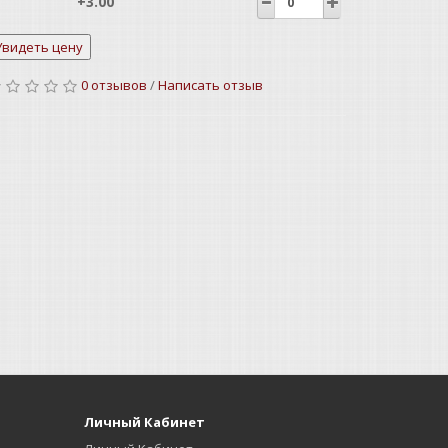
+3.00
+3.25
0 отзывов
/
Написать отзыв
+3.50
+3.75
+4.00
Личный Кабинет