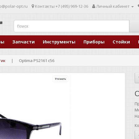
p@polar-opt.ru
Контакты
+7 (495) 969-12-36
Личный кабинет
ры
Запчасти
Инструменты
Приборы
Стойки
тик
Optima PS2161 c56
O
П
М
Н
Ко