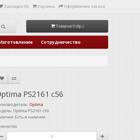
Закладки (0)
Корзина
Оформление заказа
Товаров 0 (0р.)
Изготовление
Сотрудничество
ptima PS2161 c56
роизводитель:
Optima
одель:
Optima PS2161 c56
аличие:
Есть в наличии
личество