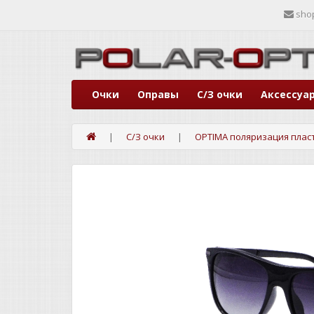
sho
Очки
Оправы
С/З очки
Аксессуа
С/З очки
OPTIMA поляризация плас