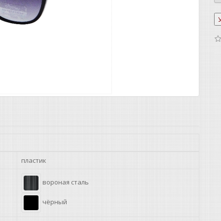
пластик
вороная сталь
чёрный