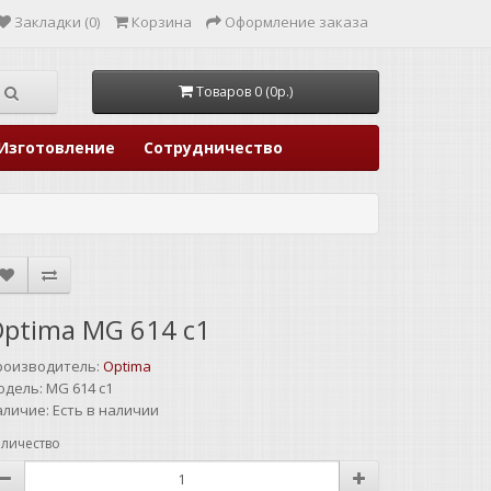
Закладки (0)
Корзина
Оформление заказа
Товаров 0 (0р.)
Изготовление
Сотрудничество
ptima MG 614 c1
роизводитель:
Optima
одель:
MG 614 c1
аличие:
Есть в наличии
личество