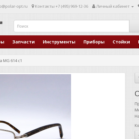
p@polar-opt.ru
Контакты
+7 (495) 969-12-36
Личный кабинет
ры
Запчасти
Инструменты
Приборы
Стойки
a MG 614 c1
O
П
М
Н
Ко