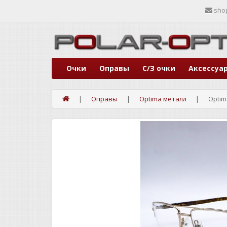
sho
Очки
Оправы
С/З очки
Аксессуа
Оправы
Optima металл
Optim