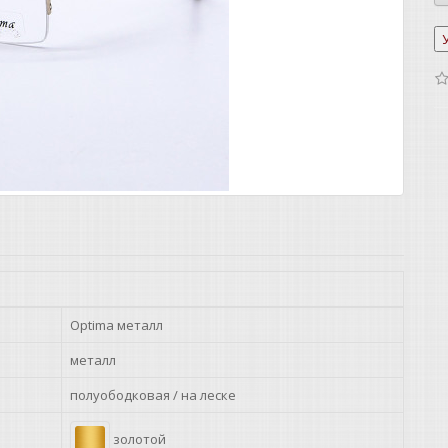
Optima металл
металл
полуободковая / на леске
золотой