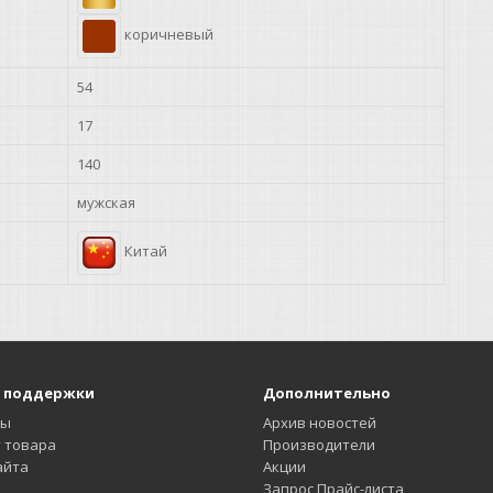
коричневый
54
17
140
мужская
Китай
 поддержки
Дополнительно
ты
Архив новостей
 товара
Производители
айта
Акции
Запрос Прайс-листа