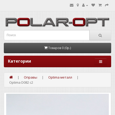
Товаров 0 (0р.)
Категории
Оправы
Optima металл
Optima D082 c2