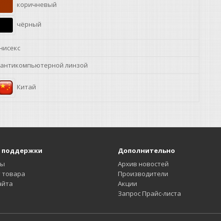
коричневый
чёрный
нисекс
 антикомпьютерной линзой
Китай
 поддержки
Дополнительно
ты
Архив новостей
 товара
Производители
айта
Акции
Запрос Прайс-листа