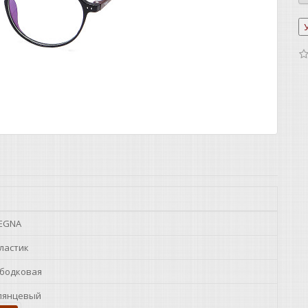
EGNA
ластик
бодковая
лянцевый