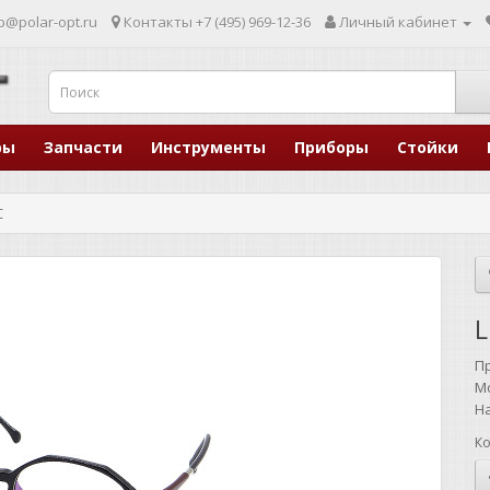
p@polar-opt.ru
Контакты
+7 (495) 969-12-36
Личный кабинет
ры
Запчасти
Инструменты
Приборы
Стойки
C
L
П
М
Н
Ко