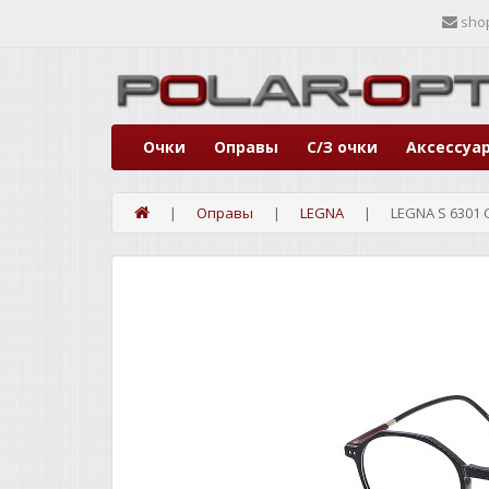
sho
Очки
Оправы
С/З очки
Аксессуа
Оправы
LEGNA
LEGNA S 6301 