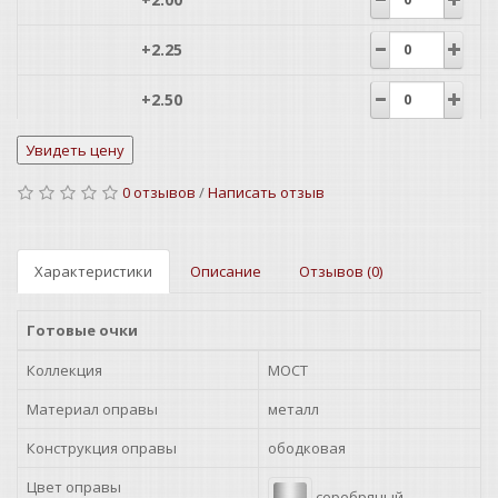
+2.25
+2.50
+2.75
0 отзывов
/
Написать отзыв
+3.00
+3.25
Характеристики
Описание
Отзывов (0)
+3.50
Готовые очки
+3.75
Коллекция
MOCT
+4.00
Материал оправы
металл
Конструкция оправы
ободковая
+4.50
Цвет оправы
серебряный