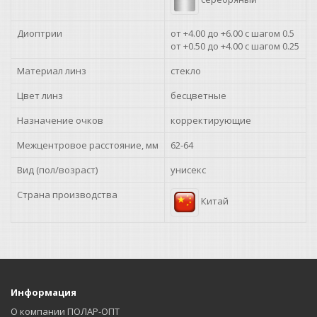
+5.00
+6.00
Диоптрии
от +4.00 до +6.00 с шагом 0.5
от +0.50 до +4.00 с шагом 0.25
Материал линз
стекло
Цвет линз
бесцветные
Назначение очков
корректирующие
Межцентровое расстояние, мм
62-64
Вид (пол/возраст)
унисекс
Страна производства
Китай
Информация
О компании ПОЛАР-ОПТ