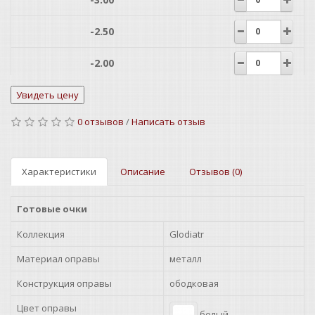
-2.50
-2.00
-1.50
0 отзывов
/
Написать отзыв
-1.00
+1.00
Характеристики
Описание
Отзывов (0)
+1.25
Готовые очки
+1.50
Коллекция
Glodiatr
+1.75
Материал оправы
металл
Конструкция оправы
ободковая
+2.00
Цвет оправы
белый