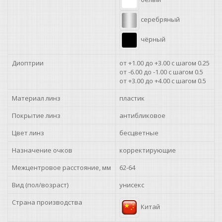
+2.25
серебряный
+2.50
чёрный
+2.75
Диоптрии
от +1.00 до +3.00 с шагом 0.25
+3.00
от -6.00 до -1.00 с шагом 0.5
от +3.00 до +4.00 с шагом 0.5
+3.50
Материал линз
пластик
+4.00
Покрытие линз
антибликовое
Цвет линз
бесцветные
Назначение очков
корректирующие
Межцентровое расстояние, мм
62-64
Вид (пол/возраст)
унисекс
Страна производства
Китай