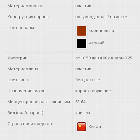
+4.00
Материал оправы
пластик
Конструкция оправы
полуободковая / на леске
Цвет оправы
коричневый
чёрный
Диоптрии
от +0.50 до +4.00 с шагом 0.25
Материал линз
пластик
Цвет линз
бесцветные
Назначение очков
корректирующие
Межцентровое расстояние, мм
62-64
Вид (пол/возраст)
унисекс
Страна производства
Китай