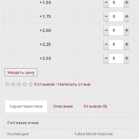
+1.50
+1.75
+2.00
+2.25
+2.50
+2.75
0 отзывов
/
Написать отзыв
+3.00
+3.25
Характеристики
Описание
Отзывов (0)
+3.50
Готовые очки
+3.75
Коллекция
Fabia Monti пластик