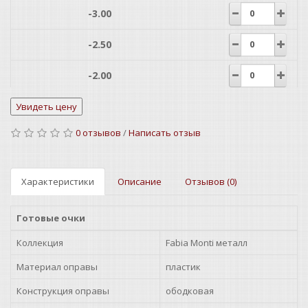
-3.00
-2.50
-2.00
-1.50
0 отзывов
/
Написать отзыв
-1.00
-0.75
Характеристики
Описание
Отзывов (0)
-0.50
Готовые очки
+0.50
Коллекция
Fabia Monti металл
+0.75
Материал оправы
пластик
Конструкция оправы
ободковая
+1.00