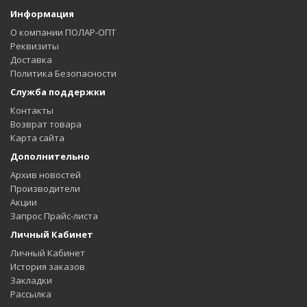
Информация
+2.75
О компании ПОЛАР-ОПТ
Реквизиты
+3.00
Доставка
Политика Безопасности
+3.25
Служба поддержки
+3.25
Контакты
Возврат товара
Карта сайта
+3.50
Дополнительно
+3.75
Архив новостей
Производители
+3.75
Акции
Запрос Прайс-листа
+4.00
Личный Кабинет
Личный Кабинет
История заказов
Закладки
Рассылка