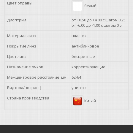
Цвет оправы
белый
+1.25
+1.25
Диоптрии
от +0.50 до +4.00 с шагом 0.25
от -6.00 до -1.00 с шагом 0.5
+1.50
Материал линз
пластик
Покрытие линз
антибликовое
+1.75
Цвет линз
бесцветные
+1.75
Назначение очков
корректирующие
+2.00
Межцентровое расстояние, мм
62-64
+2.25
Вид (пол/возраст)
унисекс
Страна производства
+2.25
Китай
+2.50
+2.75