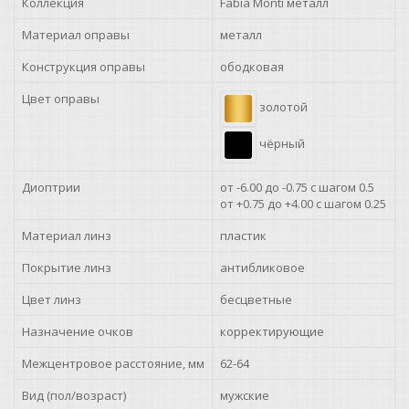
Коллекция
Fabia Monti металл
+1.25
Материал оправы
металл
Конструкция оправы
ободковая
+1.50
Цвет оправы
золотой
+1.75
чёрный
+2.00
Диоптрии
от -6.00 до -0.75 с шагом 0.5
+2.25
от +0.75 до +4.00 с шагом 0.25
+2.50
Материал линз
пластик
Покрытие линз
антибликовое
+2.75
Цвет линз
бесцветные
+3.00
Назначение очков
корректирующие
+3.25
Межцентровое расстояние, мм
62-64
Вид (пол/возраст)
мужские
+3.50