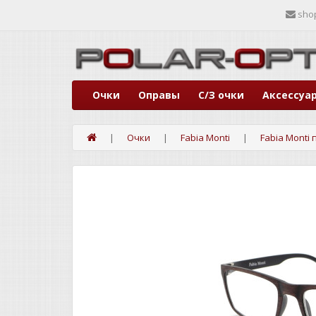
sho
Очки
Оправы
С/З очки
Аксессуа
Очки
Fabia Monti
Fabia Monti 