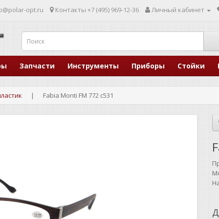
p@polar-opt.ru
Контакты
+7 (495) 969-12-36
Личный кабинет
ры
Запчасти
Инструменты
Приборы
Стойки
пластик
Fabia Monti FM 772 c531
F
П
М
Н
Д