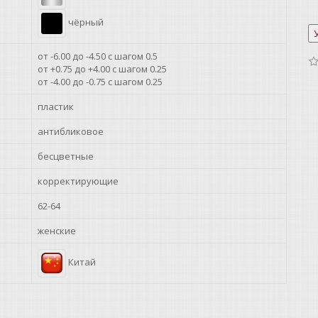
чёрный
от -6.00 до -4.50 с шагом 0.5
от +0.75 до +4.00 с шагом 0.25
от -4.00 до -0.75 с шагом 0.25
пластик
антибликовое
бесцветные
корректирующие
62-64
женские
Китай