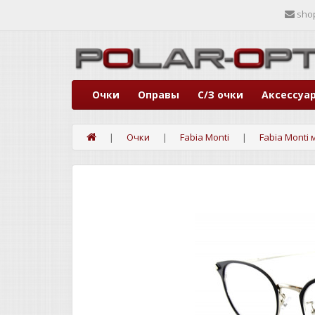
sho
Очки
Оправы
С/З очки
Аксессуа
Очки
Fabia Monti
Fabia Monti