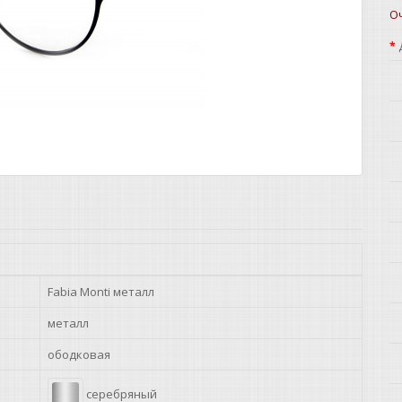
О
Fabia Monti металл
металл
ободковая
серебряный