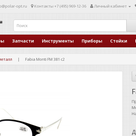
p@polar-opt.ru
Контакты
+7 (495) 969-12-36
Личный кабинет
ры
Запчасти
Инструменты
Приборы
Стойки
 металл
Fabia Monti FM 381 c2
F
П
М
Н
Д