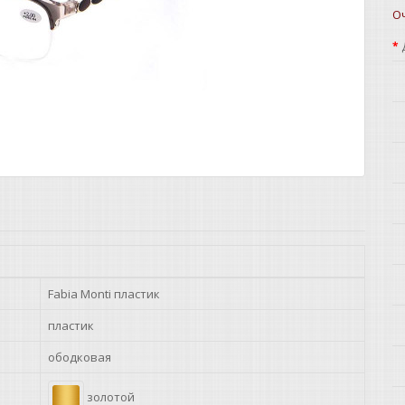
О
Fabia Monti пластик
пластик
ободковая
золотой