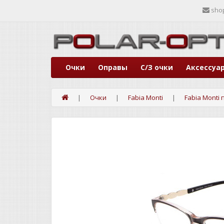
sho
Очки
Оправы
С/З очки
Аксессуа
Очки
Fabia Monti
Fabia Monti 