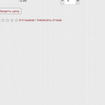
-2.00
-1.50
0 отзывов
/
Написать отзыв
-1.00
-0.75
+0.75
+1.00
+1.25
+1.50
+1.75
+2.00