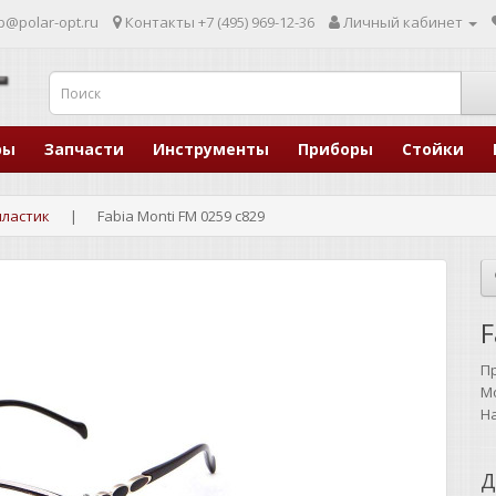
p@polar-opt.ru
Контакты
+7 (495) 969-12-36
Личный кабинет
ры
Запчасти
Инструменты
Приборы
Стойки
пластик
Fabia Monti FM 0259 с829
F
П
М
Н
Д