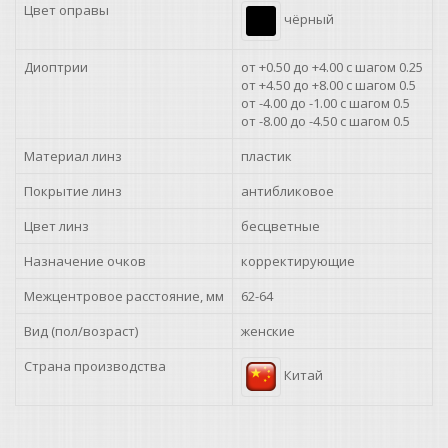
Цвет оправы
чёрный
+0.75
+1.00
Диоптрии
от +0.50 до +4.00 с шагом 0.25
от +4.50 до +8.00 с шагом 0.5
от -4.00 до -1.00 с шагом 0.5
+1.25
от -8.00 до -4.50 с шагом 0.5
Материал линз
+1.50
пластик
Покрытие линз
антибликовое
+1.75
Цвет линз
бесцветные
+2.00
Назначение очков
корректирующие
+2.25
Межцентровое расстояние, мм
62-64
Вид (пол/возраст)
женские
+2.50
Страна производства
Китай
+2.75
+3.00