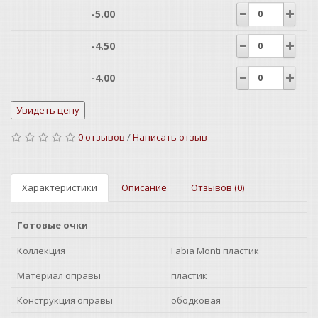
-5.00
-4.50
-4.00
-3.50
0 отзывов
/
Написать отзыв
-3.00
-2.50
Характеристики
Описание
Отзывов (0)
-2.00
Готовые очки
-1.50
Коллекция
Fabia Monti пластик
-1.00
Материал оправы
пластик
Конструкция оправы
ободковая
+0.50