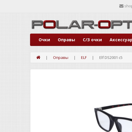
sho
Очки
Оправы
С/З очки
Аксессуа
Оправы
ELF
Elf DS2001 c5