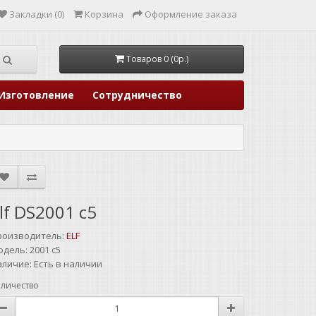
Закладки (0)
Корзина
Оформление заказа
Товаров 0 (0р.)
Изготовление
Сотрудничество
lf DS2001 c5
роизводитель:
ELF
одель:
2001 c5
аличие:
Есть в наличии
личество