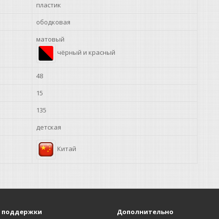
пластик
ободковая
матовый
чёрный и красный
48
15
135
детская
Китай
 поддержки
Дополнительно