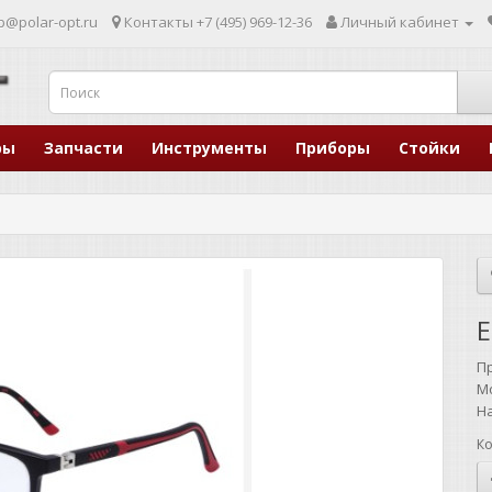
p@polar-opt.ru
Контакты
+7 (495) 969-12-36
Личный кабинет
ры
Запчасти
Инструменты
Приборы
Стойки
E
П
М
Н
Ко