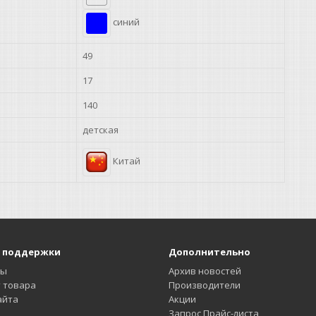
синий
49
17
140
детская
Китай
 поддержки
Дополнительно
ты
Архив новостей
 товара
Производители
айта
Акции
Запрос Прайс-листа