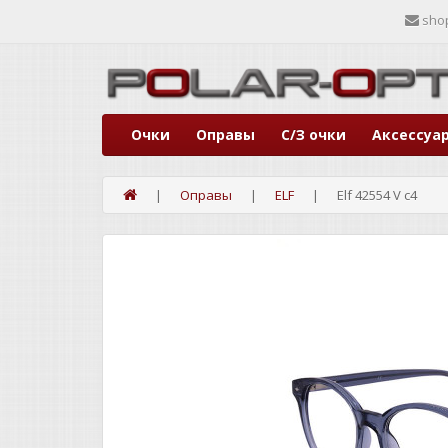
sho
Очки
Оправы
С/З очки
Аксессуа
Оправы
ELF
Elf 42554 V c4