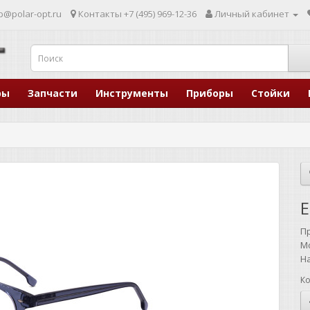
p@polar-opt.ru
Контакты
+7 (495) 969-12-36
Личный кабинет
ры
Запчасти
Инструменты
Приборы
Стойки
E
П
М
Н
Ко