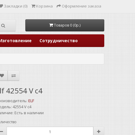
Закладки (0)
Корзина
Оформление заказа
Товаров 0 (0р.)
Изготовление
Сотрудничество
lf 42554 V c4
роизводитель:
ELF
одель:
42554 V c4
аличие:
Есть в наличии
личество