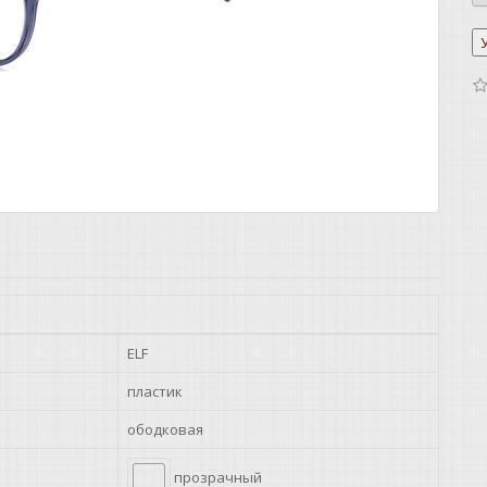
ELF
пластик
ободковая
прозрачный