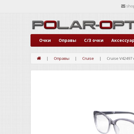
sho
Очки
Оправы
С/З очки
Аксессуа
Оправы
Cruise
Cruise V42497 