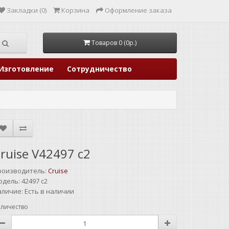
Закладки (0)
Корзина
Оформление заказа
Товаров 0 (0р.)
Изготовление
Сотрудничество
ruise V42497 c2
роизводитель:
Cruise
одель:
42497 c2
аличие:
Есть в наличии
личество