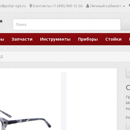
p@polar-opt.ru
Контакты
+7 (495) 969-12-36
Личный кабинет
ры
Запчасти
Инструменты
Приборы
Стойки
c2
C
П
М
Н
Ко