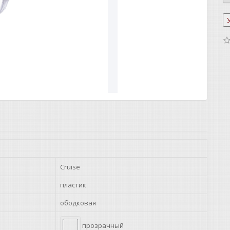
Cruise
пластик
ободковая
прозрачный