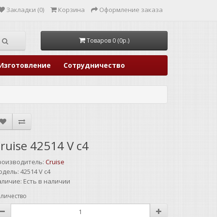
Закладки (0)
Корзина
Оформление заказа
Товаров 0 (0р.)
Изготовление
Сотрудничество
ruise 42514 V c4
роизводитель:
Cruise
одель:
42514 V c4
аличие:
Есть в наличии
личество