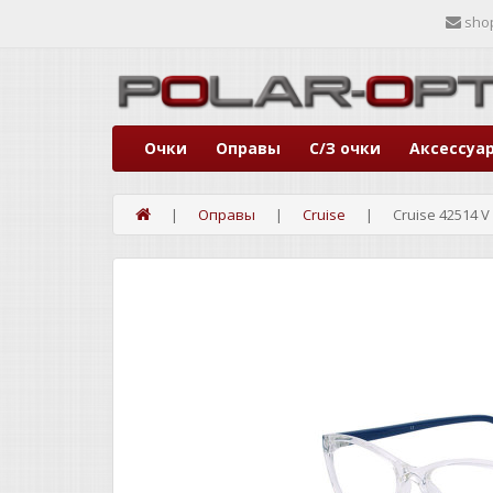
sho
Очки
Оправы
С/З очки
Аксессуа
Оправы
Cruise
Cruise 42514 V