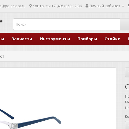
p@polar-opt.ru
Контакты
+7 (495) 969-12-36
Личный кабинет
ры
Запчасти
Инструменты
Приборы
Стойки
 c4
C
П
М
Н
Ко