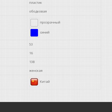
пластик
ободковая
прозрачный
синий
53
16
138
женская
Китай