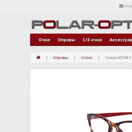
sho
Очки
Оправы
С/З очки
Аксессуа
Оправы
Cruise
Cruise 42508 V