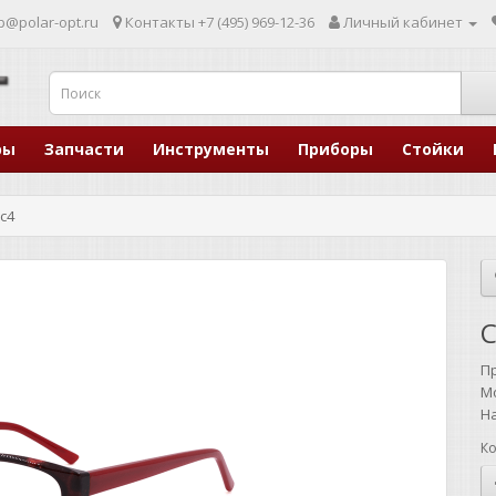
p@polar-opt.ru
Контакты
+7 (495) 969-12-36
Личный кабинет
ры
Запчасти
Инструменты
Приборы
Стойки
 c4
C
П
М
Н
Ко