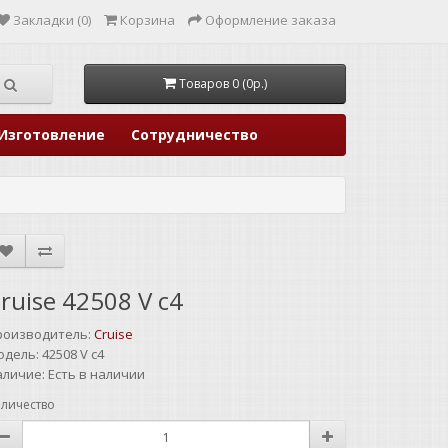
Закладки (0)
Корзина
Оформление заказа
Товаров 0 (0р.)
Изготовление
Сотрудничество
ruise 42508 V c4
роизводитель:
Cruise
одель:
42508 V c4
аличие:
Есть в наличии
личество