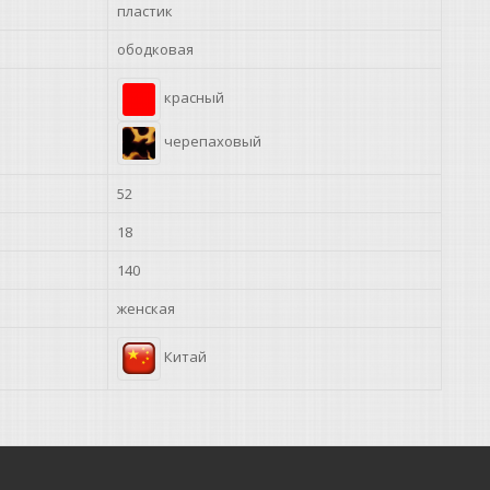
пластик
ободковая
красный
черепаховый
52
18
140
женская
Китай