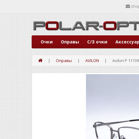
sho
Очки
Оправы
С/З очки
Аксессуа
Оправы
AVILON
Avilon P 11139