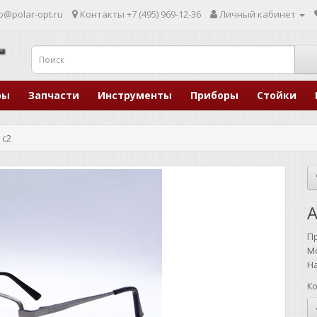
p@polar-opt.ru
Контакты
+7 (495) 969-12-36
Личный кабинет
ры
Запчасти
Инструменты
Приборы
Стойки
 с2
A
П
М
Н
Ко