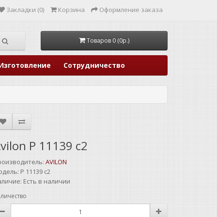
Закладки (0)
Корзина
Оформление заказа
Товаров 0 (0р.)
Изготовление
Сотрудничество
vilon P 11139 с2
роизводитель:
AVILON
одель:
P 11139 с2
аличие:
Есть в наличии
личество