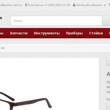
p@polar-opt.ru
Контакты
+7 (495) 969-12-36
Личный кабинет
ры
Запчасти
Инструменты
Приборы
Стойки
 c4
A
П
М
Н
Ко