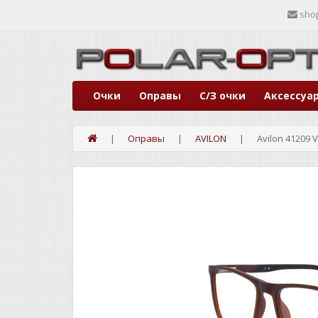
sho
Очки
Оправы
С/З очки
Аксессуа
Оправы
AVILON
Avilon 41209 V