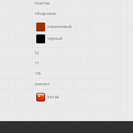
пластик
ободковая
коричневый
чёрный
52
17
145
унисекс
Китай