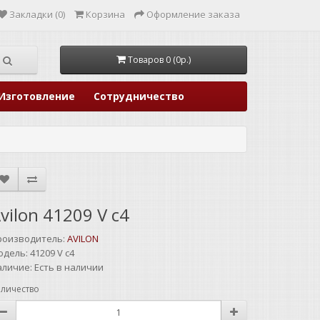
Закладки (0)
Корзина
Оформление заказа
Товаров 0 (0р.)
Изготовление
Сотрудничество
vilon 41209 V c4
роизводитель:
AVILON
одель:
41209 V c4
аличие:
Есть в наличии
личество